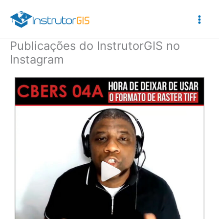
Ir
para
o
conteúdo
Publicações do InstrutorGIS no
Instagram