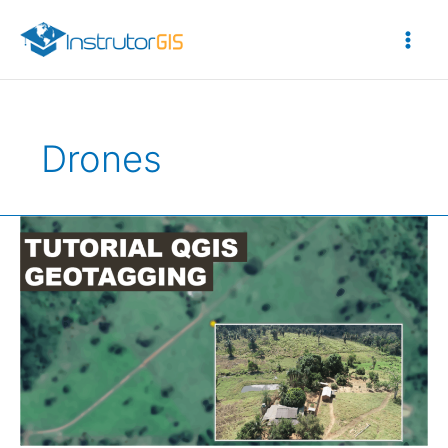
Ir
para
o
conteúdo
Drones
Tutorial
QGIS
–
Geotagging:
Geomarcação
de
Fotografias
de
Drone