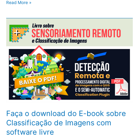
Read More »
Faça
o
download
do
E-
book
sobre
Classificação
de
Imagens
com
software
livre
Faça o download do E-book sobre
Classificação de Imagens com
software livre