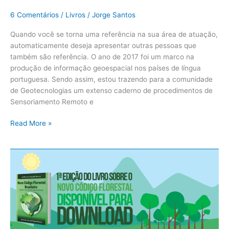
6 Comentários
/
Livros
/
Jorge Santos
Quando você se torna uma referência na sua área de atuação,
automaticamente deseja apresentar outras pessoas que
também são referência. O ano de 2017 foi um marco na
produção de informação geoespacial nos países de língua
portuguesa. Sendo assim, estou trazendo para a comunidade
de Geotecnologias um extenso caderno de procedimentos de
Sensoriamento Remoto e
Read More »
Primeira
Edição
do
Livro
Sobre
o
Novo