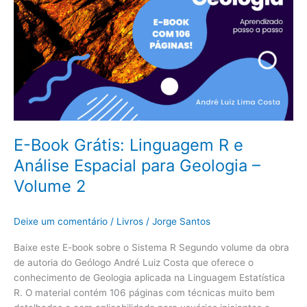
Volume
2
E-Book Grátis: Linguagem R e
Análise Espacial para Geologia –
Volume 2
Deixe um comentário
/
Livros
/
Jorge Santos
Baixe este E-book sobre o Sistema R Segundo volume da obra
de autoria do Geólogo André Luiz Costa que oferece o
conhecimento de Geologia aplicada na Linguagem Estatística
R. O material contém 106 páginas com técnicas muito bem