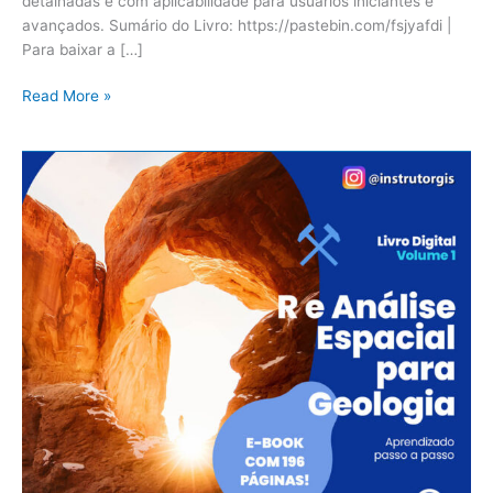
detalhadas e com aplicabilidade para usuários iniciantes e
avançados. Sumário do Livro: https://pastebin.com/fsjyafdi |
Para baixar a […]
Read More »
E-
Book
Grátis:
Linguagem
R
e
Análise
Espacial
para
Geologia
–
Volume
1