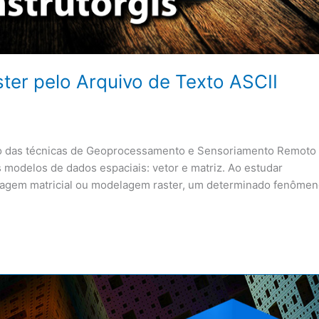
ter pelo Arquivo de Texto ASCII
uso das técnicas de Geoprocessamento e Sensoriamento Remoto
modelos de dados espaciais: vetor e matriz. Ao estudar
agem matricial ou modelagem raster, um determinado fenôme