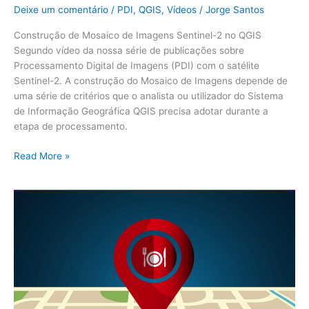
Deixe um comentário
/
PDI
,
QGIS
,
Vídeos
/
Jorge Santos
Construção de Mosaico de Imagens Sentinel-2 no QGIS
Segundo vídeo da nossa série de publicações sobre
Processamento Digital de Imagens (PDI) com o satélite
Sentinel-2. A construção do Mosaico de Imagens depende de
uma série de critérios que o analista ou utilizador do Sistema
de Informação Geográfica QGIS precisa adotar durante a
etapa de processamento.
Read More »
Geocodificação
de
Endereços
com
ArcGIS
+
Google
Planilhas