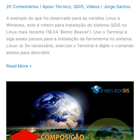
20 Comentários
/
Apoio Técnico
,
QGIS
,
Vídeos
/
Jorge Santos
A exemplo do que foi observado para as versões Linux e
Windows, este é roteiro para instalação do sistema QGIS no
Linux mais recente (18.04 ‘Bionic Beaver’). Use o Terminal e
siga esses passos para a instalação da ferramenta no sistema
Linux: a) Se necessário, execute o Terminal e digite o comando
abaixo para descobrir
Read More »
QGIS
3:
Composição
Colorida
RGB
para
Imagens
de
Satélite