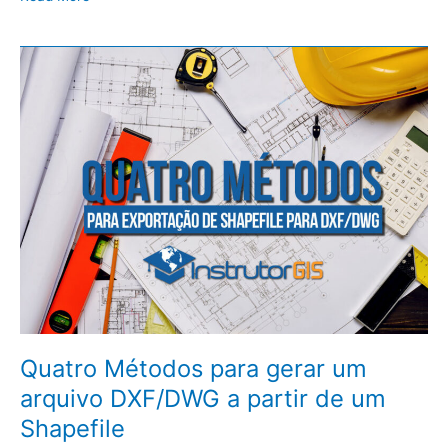
Quatro
Métodos
para
gerar
um
arquivo
DXF/DWG
a
partir
de
um
Shapefile
Quatro Métodos para gerar um
arquivo DXF/DWG a partir de um
Shapefile