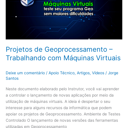
Trabalhando
com
Máquinas
Virtuais
Projetos de Geoprocessamento –
Trabalhando com Máquinas Virtuais
Deixe um comentário
/
Apoio Técnico
,
Artigos
,
Vídeos
/
Jorge
Santos
Neste documento elaborado pelo Instrutor, você vai aprender
a controlar o lançamento de novas aplicações por meio da
utilização de máquinas virtuais. A ideia é despertar o seu
interesse para alguns recursos da informática que podem
apoiar os projetos de Geoprocessamento. Ambiente de Testes
Controlado O lançamento de novas versões das ferramentas
utilizadas em Geoprocessamento