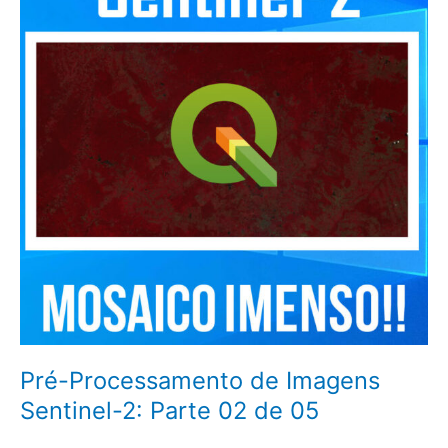
Imagens
Sentinel-
2:
Parte
02
de
05
Pré-Processamento de Imagens
Sentinel-2: Parte 02 de 05