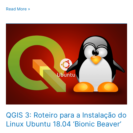
Read More »
QGIS
3:
Roteiro
para
a
Instalação
do
Linux
Ubuntu
18.04
‘Bionic
Beaver’
QGIS 3: Roteiro para a Instalação do
Linux Ubuntu 18.04 ‘Bionic Beaver’