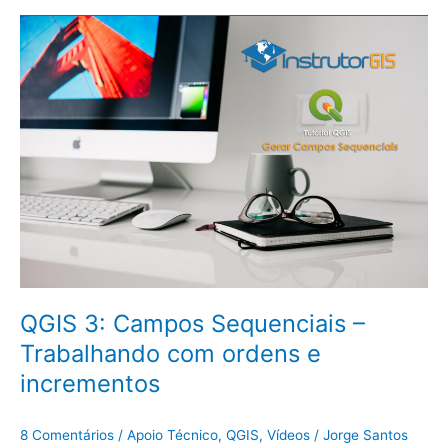
QGIS
3:
Campos
Sequenciais
–
Trabalhando
com
ordens
e
incrementos
QGIS 3: Campos Sequenciais –
Trabalhando com ordens e
incrementos
8 Comentários
/
Apoio Técnico
,
QGIS
,
Vídeos
/
Jorge Santos