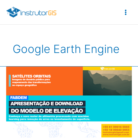
Ir
para
o
conteúdo
Google Earth Engine
FabDEM
–
Apresentação
e
Download
do
Modelo
de
Elevação