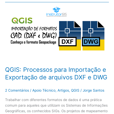
QGIS:
Processos
para
Importação
e
Exportação
de
arquivos
DXF
e
DWG
QGIS: Processos para Importação e
Exportação de arquivos DXF e DWG
2 Comentários
/
Apoio Técnico
,
Artigos
,
QGIS
/
Jorge Santos
Trabalhar com diferentes formatos de dados é uma prática
comum para aqueles que utilizam os Sistemas de Informações
Geográficas, os conhecidos SIGs. Os projetos de mapeamento