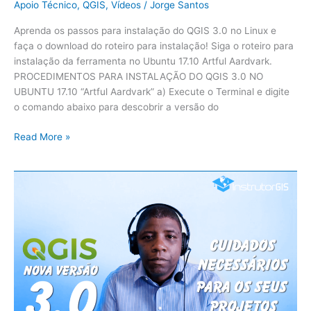
Apoio Técnico
,
QGIS
,
Vídeos
/
Jorge Santos
Aprenda os passos para instalação do QGIS 3.0 no Linux e
faça o download do roteiro para instalação! Siga o roteiro para
instalação da ferramenta no Ubuntu 17.10 Artful Aardvark.
PROCEDIMENTOS PARA INSTALAÇÃO DO QGIS 3.0 NO
UBUNTU 17.10 “Artful Aardvark” a) Execute o Terminal e digite
o comando abaixo para descobrir a versão do
Read More »
Cuidados
Necessários
durante
a
utilização
do
sistema
QGIS
Versão