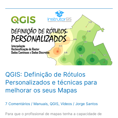
QGIS:
Definição
de
Rótulos
Personalizados
e
técnicas
para
melhorar
os
seus
QGIS: Definição de Rótulos
Mapas
Personalizados e técnicas para
melhorar os seus Mapas
7 Comentários
/
Manuais
,
QGIS
,
Vídeos
/
Jorge Santos
Para que o profissional de mapas tenha a capacidade de