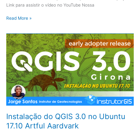
Link para assistir o vídeo no YouTube Nossa
Read More »
Instalação
do
QGIS
3.0
no
Ubuntu
17.10
Artful
Aardvark
Instalação do QGIS 3.0 no Ubuntu
17.10 Artful Aardvark