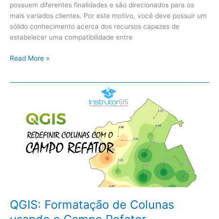
possuem diferentes finalidades e são direcionados para os
mais variados clientes. Por este motivo, você deve possuir um
sólido conhecimento acerca dos recursos capazes de
estabelecer uma compatibilidade entre
Read More »
QGIS:
Formatação
de
Colunas
usando
o
Campo
Refator
QGIS: Formatação de Colunas