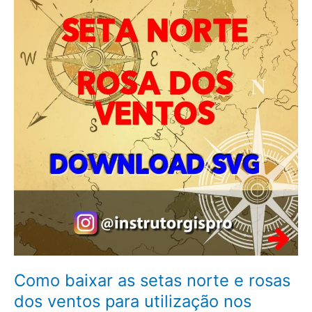
as
setas
norte
e
rosas
dos
ventos
para
utilização
nos
mapas
–
Atualizado
2024
Como baixar as setas norte e rosas
dos ventos para utilização nos