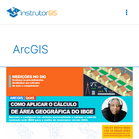
Ir
para
o
conteúdo
ArcGIS
Como
aplicar
o
cálculo
de
área
do
IBGE
sobre
a
Malha