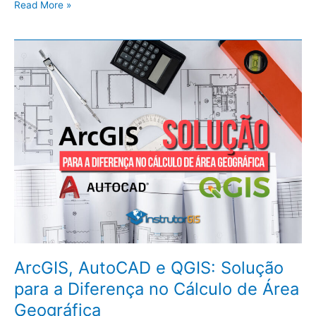
Read More »
ArcGIS,
AutoCAD
e
QGIS:
Solução
para
a
Diferença
no
Cálculo
de
Área
Geográfica
ArcGIS, AutoCAD e QGIS: Solução
para a Diferença no Cálculo de Área
Geográfica