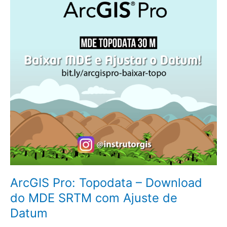
Download
do
MDE
SRTM
com
Ajuste
de
Datum
ArcGIS Pro: Topodata – Download
do MDE SRTM com Ajuste de
Datum