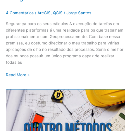
4 Comentários
/
ArcGIS
,
QGIS
/
Jorge Santos
Segurança para os seus cálculos A execução de tarefas em
diferentes plataformas é uma realidade para os que trabalham
profissionalmente com Geoprocessamento. Com base nessa
premissa, eu costumo direcionar o meu trabalho para várias
aplicações de olho no resultado dos processos. Seria o melhor
dos mundos possuir um único programa capaz de realizar
todas as
Read More »
Quatro
Métodos
para
gerar
um
arquivo
DXF/DWG