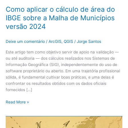
de
Como aplicar o cálculo de área do
Municípios
IBGE sobre a Malha de Municípios
versão
2024
versão 2024
Deixe um comentário
/
ArcGIS
,
QGIS
/
Jorge Santos
Este artigo tem como objetivo servir de apoio na validação —
ou até auditoria — dos cálculos realizados nos Sistemas de
Informação Geográfica (SIG), independentemente do uso de
software proprietário ou aberto. Em uma trajetória profissional
sólida, é fundamental cultivar boas práticas, e uma delas é
confrontar os resultados obtidos com os dados oficiais
fornecidos […]
Read More »
Como
baixar