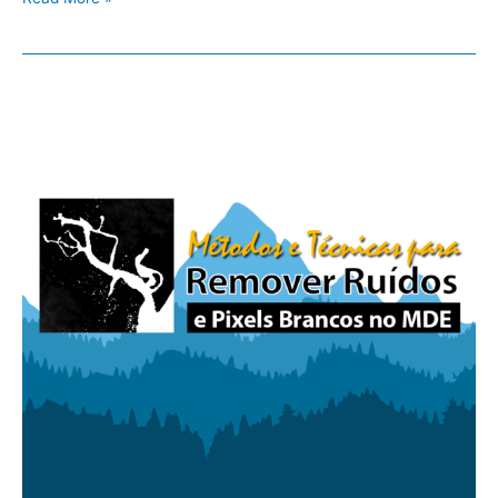
Métodos
para
Evitar
o
Surgimento
de
Ruídos
no
MDE
SRTM