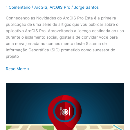
1 Comentário
/
ArcGIS
,
ArcGIS Pro
/
Jorge Santos
Conhecendo as Novidades do ArcGIS Pro Esta é a primeira
publicação de uma série de artigos que vou publicar sobre o
aplicativo ArcGIS Pro. Aproveitando a licença destinada ao uso
durante o isolamento social, gostaria de convidar você para
uma nova jornada no conhecimento deste Sistema de
Informação Geográfica (SIG) prometido como sucessor do
projeto
Read More »
Geocodificação
de
Endereços
com
ArcGIS
+
Google