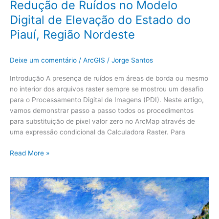
Redução de Ruídos no Modelo
Piauí,
Digital de Elevação do Estado do
Região
Piauí, Região Nordeste
Nordeste
Deixe um comentário
/
ArcGIS
/
Jorge Santos
Introdução A presença de ruídos em áreas de borda ou mesmo
no interior dos arquivos raster sempre se mostrou um desafio
para o Processamento Digital de Imagens (PDI). Neste artigo,
vamos demonstrar passo a passo todos os procedimentos
para substituição de pixel valor zero no ArcMap através de
uma expressão condicional da Calculadora Raster. Para
Read More »
ArcGIS:
Rótulos
Condutores
–