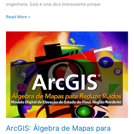
engenharia. Esta é uma dica interessante porque
Read More »
ArcGIS:
Álgebra
de
Mapas
para
Redução
de
Ruídos
no
Modelo
Digital
de
Elevação
do
ArcGIS: Álgebra de Mapas para
Estado
do