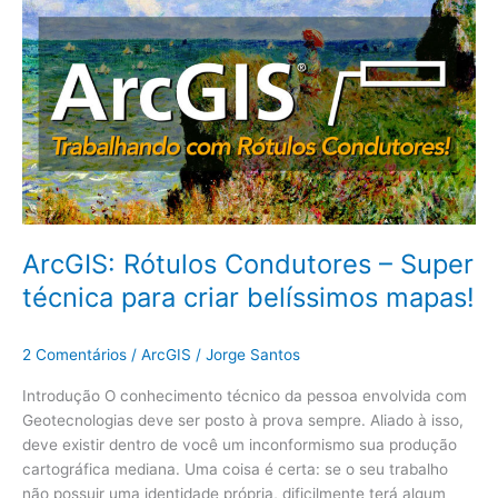
Super
técnica
para
criar
belíssimos
mapas!
ArcGIS: Rótulos Condutores – Super
técnica para criar belíssimos mapas!
2 Comentários
/
ArcGIS
/
Jorge Santos
Introdução O conhecimento técnico da pessoa envolvida com
Geotecnologias deve ser posto à prova sempre. Aliado à isso,
deve existir dentro de você um inconformismo sua produção
cartográfica mediana. Uma coisa é certa: se o seu trabalho
não possuir uma identidade própria, dificilmente terá algum