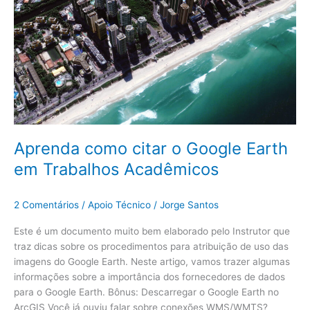
citar
o
Google
Earth
em
Trabalhos
Acadêmicos
Aprenda como citar o Google Earth
em Trabalhos Acadêmicos
2 Comentários
/
Apoio Técnico
/
Jorge Santos
Este é um documento muito bem elaborado pelo Instrutor que
traz dicas sobre os procedimentos para atribuição de uso das
imagens do Google Earth. Neste artigo, vamos trazer algumas
informações sobre a importância dos fornecedores de dados
para o Google Earth. Bônus: Descarregar o Google Earth no
ArcGIS Você já ouviu falar sobre conexões WMS/WMTS?