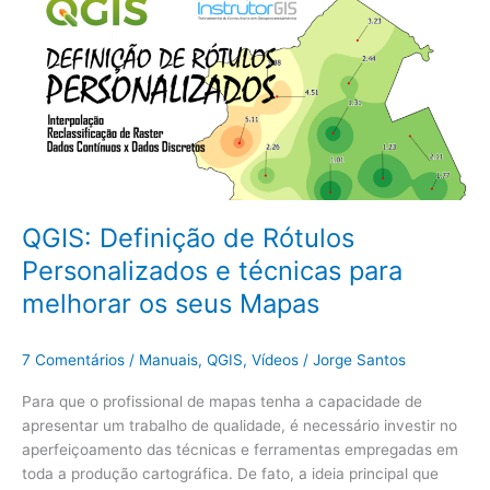
Definição
de
Rótulos
Personalizados
e
técnicas
para
melhorar
os
seus
QGIS: Definição de Rótulos
Mapas
Personalizados e técnicas para
melhorar os seus Mapas
7 Comentários
/
Manuais
,
QGIS
,
Vídeos
/
Jorge Santos
Para que o profissional de mapas tenha a capacidade de
apresentar um trabalho de qualidade, é necessário investir no
aperfeiçoamento das técnicas e ferramentas empregadas em
toda a produção cartográfica. De fato, a ideia principal que