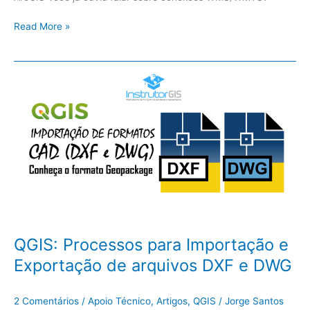
Read More »
QGIS:
Processos
para
Importação
e
Exportação
de
arquivos
DXF
e
DWG
QGIS: Processos para Importação e
Exportação de arquivos DXF e DWG
2 Comentários
/
Apoio Técnico
,
Artigos
,
QGIS
/
Jorge Santos