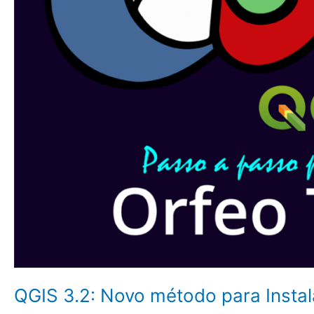
via
plugin
QGIS 3.2: Novo método para Instal