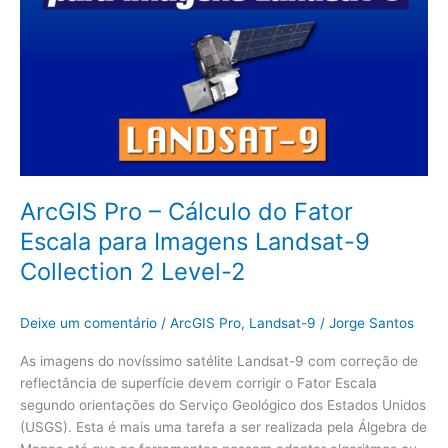
Collection
2
Level-
2
ArcGIS Pro – Cálculo do Fator
Escala para Imagens Landsat-9
Collection 2 Level-2
Deixe um comentário
/
ArcGIS Pro
,
Landsat-9
/
Jorge Santos
As imagens do novíssimo satélite Landsat-9 com correção de
reflectância de superfície devem corrigir o Fator Escala
segundo orientações do Serviço Geológico dos Estados Unidos
(USGS). Esta é mais uma tarefa a ser realizada pela Álgebra de