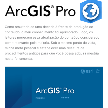
Como resultado de uma década à frente da produção de
conteúdo, o meu conhecimento foi aprimorado. Logo, os
leitores merecem essa atualização do conteúdo considerado
como relevante pela maioria. Sob o mesmo ponto de vista,
minha meta pessoal é estabelecer uma releitura de
procedimentos antigos para que você possa adquirir mestria
nesta ferramenta.