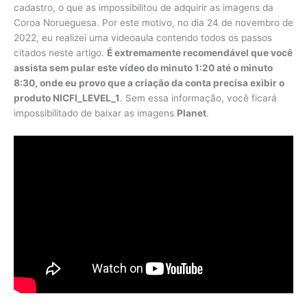
cadastro, o que as impossibilitou de adquirir as imagens da
Coroa Norueguesa. Por este motivo, no dia 24 de novembro de
2022, eu realizei uma videoaula contendo todos os passos
citados neste artigo.
É extremamente recomendável que você
assista sem pular este vídeo do minuto 1:20 até o minuto
8:30, onde eu provo que a criação da conta precisa exibir o
produto NICFI_LEVEL_1
. Sem essa informação, você ficará
impossibilitado de baixar as imagens
Planet
.