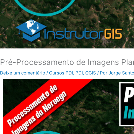
Pré-Processamento de Imagens Plan
Deixe um comentário
/
Cursos PDI
,
PDI
,
QGIS
/ Por
Jorge Sant