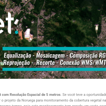
 com Resolução Espacial de 5 metros
. Se você teve a oportunidad
 o projeto da Noruega para monitoramento da cobertura vegetal n
ao mesmo tempo, pois este monitoramento tem gerado um vasto ace