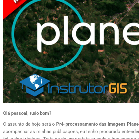
Olá pessoal, tudo bom?
O assunto de hoje será o
Pré-processamento das Imagens Planet
acompanhar as minhas publicações, eu tenho procurado entender
faixa dos trópicos. Trata-se de um projeto ousado e inovador 