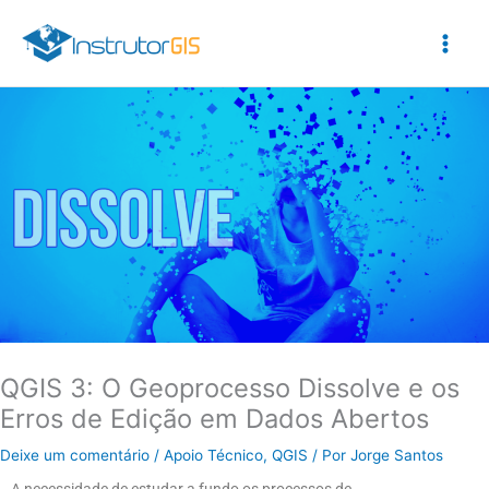
Ir
para
o
conteúdo
QGIS 3: O Geoprocesso Dissolve e os
Erros de Edição em Dados Abertos
Deixe um comentário
/
Apoio Técnico
,
QGIS
/ Por
Jorge Santos
A necessidade de estudar a fundo os processos de