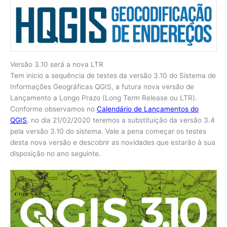
Versão 3.10 será a nova LTR
Tem inicio a sequência de testes da versão 3.10 do Sistema de
Informações Geográficas QGIS, a futura nova versão de
Lançamento a Longo Prazo (Long Term Release ou LTR).
Conforme observamos no
Calendário de Lançamentos do
QGIS
, no dia 21/02/2020 teremos a substituição da versão 3.4
pela versão 3.10 do sistema. Vale a pena começar os testes
desta nova versão e descobrir as novidades que estarão à sua
disposição no ano seguinte.