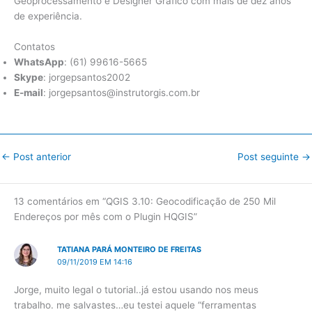
Geoprocessamento e Designer Gráfico com mais de dez anos
de experiência.
Contatos
WhatsApp
: (61) 99616-5665
Skype
: jorgepsantos2002
E-mail
: jorgepsantos@instrutorgis.com.br
←
Post anterior
Post seguinte
→
13 comentários em “QGIS 3.10: Geocodificação de 250 Mil
Endereços por mês com o Plugin HQGIS”
TATIANA PARÁ MONTEIRO DE FREITAS
09/11/2019 EM 14:16
Jorge, muito legal o tutorial..já estou usando nos meus
trabalho. me salvastes…eu testei aquele “ferramentas