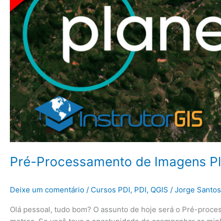
YouTube
Pré-Processamento de Imagens Pla
Deixe um comentário
/
Cursos PDI
,
PDI
,
QGIS
/
Jorge Santos
Olá pessoal, tudo bom? O assunto de hoje será o Pré-proc