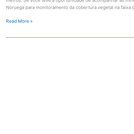
metros. Se você teve a oportunidade de acompanhar as minh
Noruega para monitoramento da cobertura vegetal na faixa d
Read More »