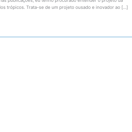
as publicações, eu tenho procurado entender o projeto da
os trópicos. Trata-se de um projeto ousado e inovador ao […]