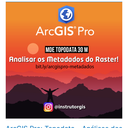
ArcGIS
Pro:
Topodata
–
Análises
dos
Metadados
do
Raster