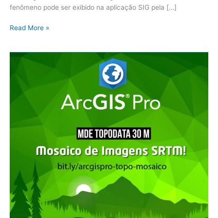
fenômeno pode ser exibido na aplicação SIG pela […]
Read More »
ArcGIS
Pro:
Topodata
–
Passo
a
Passo
para
Gerar
o
Mosaico
de
Imagens
SRTM