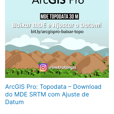
do
MDE
SRTM
com
Ajuste
de
Datum
ArcGIS Pro: Topodata – Download
do MDE SRTM com Ajuste de
Datum