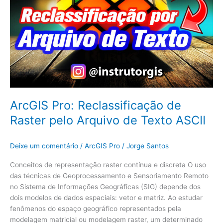
ArcGIS Pro: Reclassificação de
Raster pelo Arquivo de Texto ASCII
Deixe um comentário
/
ArcGIS Pro
/
Jorge Santos
Conceitos de representação raster contínua e discreta O uso
das técnicas de Geoprocessamento e Sensoriamento Remoto
no Sistema de Informações Geográficas (SIG) depende dos
dois modelos de dados espaciais: vetor e matriz. Ao estudar
fenômenos do espaço geográfico representados pela
modelagem matricial ou modelagem raster, um determinado