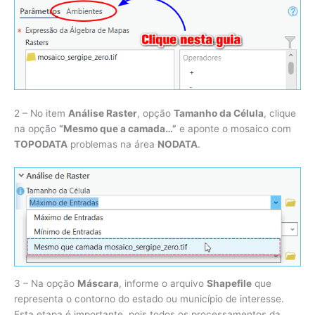
2 – No item
Análise Raster
, opção
Tamanho da Célula
, clique
na opção
“Mesmo que a camada…”
e aponte o mosaico com
TOPODATA
problemas na área
NODATA
.
3 – Na opção
Máscara
, informe o arquivo
Shapefile
que
representa o contorno do estado ou município de interesse.
Esta etapa é importante, pois todos os processamentos da