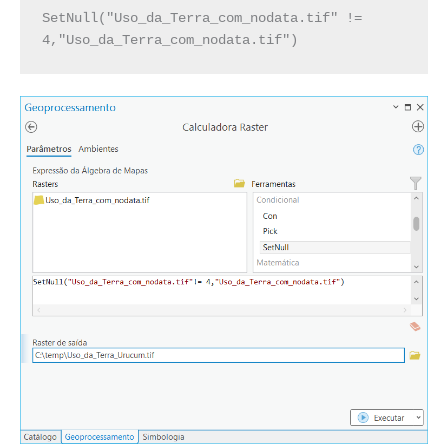
SetNull("Uso_da_Terra_com_nodata.tif" != 
4,"Uso_da_Terra_com_nodata.tif")