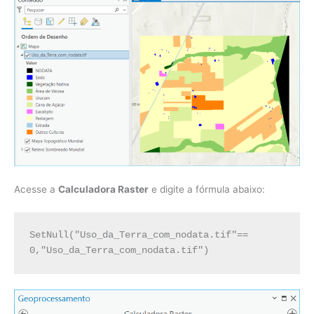
Acesse a
Calculadora Raster
e digite a fórmula abaixo:
SetNull("Uso_da_Terra_com_nodata.tif"== 
0,"Uso_da_Terra_com_nodata.tif")