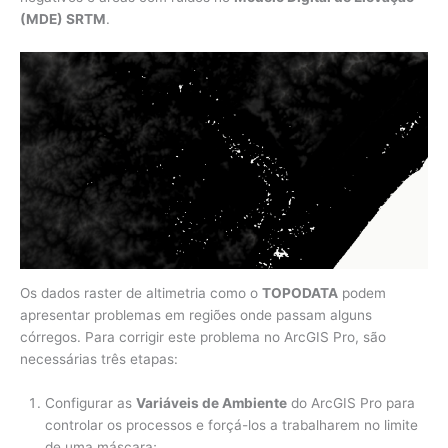
(MDE) SRTM
.
Os dados raster de altimetria como o
TOPODATA
podem
apresentar problemas em regiões onde passam alguns
córregos. Para corrigir este problema no ArcGIS Pro, são
necessárias três etapas:
Configurar as
Variáveis de Ambiente
do ArcGIS Pro para
controlar os processos e forçá-los a trabalharem no limite
de uma máscara;