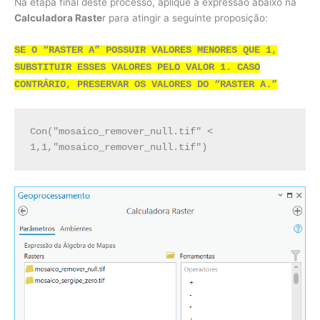
Na etapa final deste processo, aplique a expressão abaixo na
Calculadora Raste
r para atingir a seguinte proposição:
SE O “RASTER A” POSSUIR VALORES MENORES QUE 1,
SUBSTITUIR ESSES VALORES PELO VALOR 1. CASO
CONTRÁRIO, PRESERVAR OS VALORES DO “RASTER A.”
Con("mosaico_remover_null.tif" < 
1,1,"mosaico_remover_null.tif")