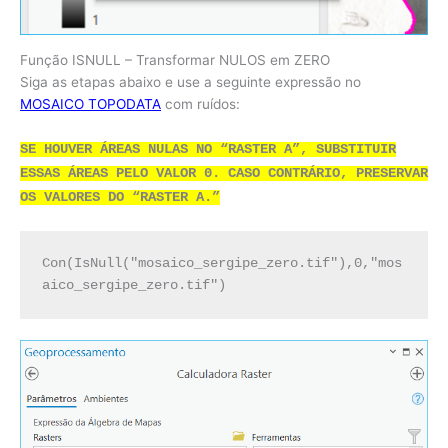
Função ISNULL – Transformar NULOS em ZERO
Siga as etapas abaixo e use a seguinte expressão no
MOSAICO TOPODATA
com ruídos:
SE HOUVER ÁREAS NULAS NO “RASTER A”, SUBSTITUIR
ESSAS ÁREAS PELO VALOR 0. CASO CONTRÁRIO, PRESERVAR
OS VALORES DO “RASTER A.”
Con(IsNull("mosaico_sergipe_zero.tif"),0,"mos
aico_sergipe_zero.tif")