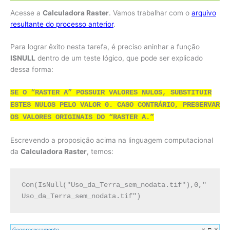
Acesse a
Calculadora Raster
. Vamos trabalhar com o
arquivo
resultante do processo anterior
.
Para lograr êxito nesta tarefa, é preciso aninhar a função
ISNULL
dentro de um teste lógico, que pode ser explicado
dessa forma:
SE O “RASTER A” POSSUIR VALORES NULOS, SUBSTITUIR
ESTES NULOS PELO VALOR 0. CASO CONTRÁRIO, PRESERVAR
OS VALORES ORIGINAIS DO “RASTER A.”
Escrevendo a proposição acima na linguagem computacional
da
Calculadora Raster
, temos:
Con(IsNull("Uso_da_Terra_sem_nodata.tif"),0,"
Uso_da_Terra_sem_nodata.tif")