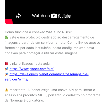
Como funciona a conexão WMTS no QGIS?
Este é um protocolo destinado ao descarregamento de
imagens a partir de um servidor remoto. Com o link de acesso
fornecido por cada instituição, basta configurar uma nova
conexão para começar a utilizar estas imagens.
Links utilizados nesta aula:
https://www.planet.com/nicfi
https://developers.planet.com/docs/basemaps/tile-
services/wmts/
Importante! A Planet exige uma chave API para liberar o
acesso aos produtos NICFI, portanto, o cadastro no programa
da Noruega é obrigatório.