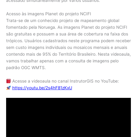
acessado simultaneamente por vários usuários.
Acesso às imagens Planet do projeto NCIFI
Trata-se de um conhecido projeto de mapeamento global
fomentado pela Noruega. As imagens Planet do projeto NCIFI
são gratuitas e possuem a sua área de cobertura na faixa dos
trópicos. Usuários cadastrados neste programa podem receber
sem custo imagens individuais ou mosaicos mensais e anuais
contendo mais de 95% do Território Brasileiro. Nesta videoaula,
vamos trabalhar apenas com a consulta de imagens pelo
padrão OGC WMTS.
Acesse a videoaula no canal InstrutorGIS no YouTube:
https://youtu.be/2s4hF81zKxU