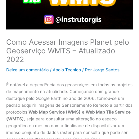
Como Acessar Imagens Planet pelo
Geoserviço WMTS – Atualizado
2022
Deixe um comentário
/
Apoio Técnico
/ Por
Jorge Santos
É notável a dependência dos geoserviços em todos os projetos
de mapeamento na atualidade. Começando com grande
destaque pelo Google Earth no ano de 2006, tornou-se um
padrão adquirir imagens de Sensoriamento Remoto a partir dos
protocolos
Web Map Service (WMS)
e
Web Map Tile Service
(WMTS)
, seja para consultar uma alteração no espaço
geográfico ou mesmo com a finalidade de disponibilizar um
imenso conjunto de dados raster para consulta que pode ser